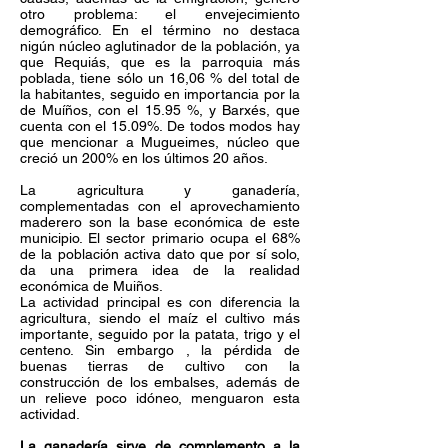
otro problema: el envejecimiento
demográfico. En el término no destaca
nigún núcleo aglutinador de la población, ya
que Requiás, que es la parroquia más
poblada, tiene sólo un 16,06 % del total de
la habitantes, seguido en importancia por la
de Muíños, con el 15.95 %, y Barxés, que
cuenta con el 15.09%. De todos modos hay
que mencionar a Mugueimes, núcleo que
creció un 200% en los últimos 20 años.
La agricultura y ganadería,
complementadas con el aprovechamiento
maderero son la base económica de este
municipio. El sector primario ocupa el 68%
de la población activa dato que por sí solo,
da una primera idea de la realidad
económica de Muiños.
La actividad principal es con diferencia la
agricultura, siendo el maíz el cultivo más
importante, seguido por la patata, trigo y el
centeno. Sin embargo , la pérdida de
buenas tierras de cultivo con la
construcción de los embalses, además de
un relieve poco idóneo, menguaron esta
actividad.
La ganadería sirve de complemento a la