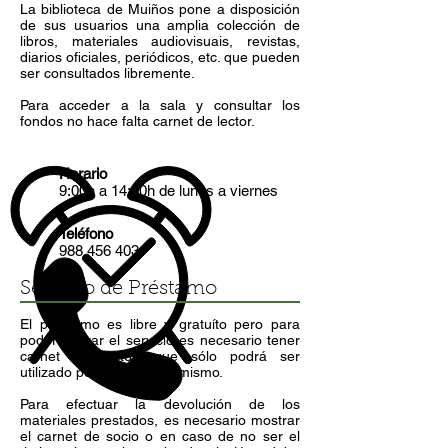
La biblioteca de Muiños pone a disposición
de sus usuarios una amplia colección de
libros, materiales audiovisuais, revistas,
diarios oficiales, periódicos, etc. que pueden
ser consultados libremente.
Para acceder a la sala y consultar los
fondos no hace falta carnet de lector.
Horario
9:00h a 14:30h de lunes a viernes
Teléfono
988 456 403
Servicio de Préstamo
El préstamo es libre y gratuíto pero para
poder utilizar el servicio es necesario tener
carnet de lector, que sólo podrá ser
utilizado por el titular del mismo.
Para efectuar la devolución de los
materiales prestados, es necesario mostrar
el carnet de socio o en caso de no ser el