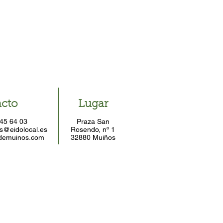
cto
Lugar
 45 64 03
Praza San
s@eidolocal.es
Rosendo, nº 1
demuinos.com
32880 Muiños