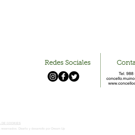
Redes Sociales
Conta
Tel. 988
concello.muino
www.concello
A DE COOKIES
 reservados. Diseño y desarrollo por
Dream Up