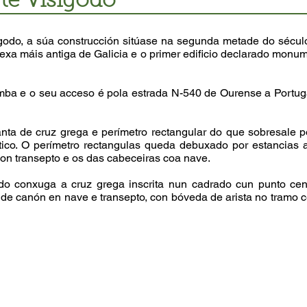
te Visigodo
odo, a súa construcción sitúase na segunda metade do século 
rexa máis antiga de Galicia e o primer edificio declarado mon
ba e o seu acceso é pola estrada N-540 de Ourense a Portug
nta de cruz grega e perímetro rectangular do que sobresale p
órtico. O perímetro rectangulas queda debuxado por estancias
on transepto e os das cabeceiras coa nave.
do conxuga a cruz grega inscrita nun cadrado cun punto cen
de canón en nave e transepto, con bóveda de arista no tramo c