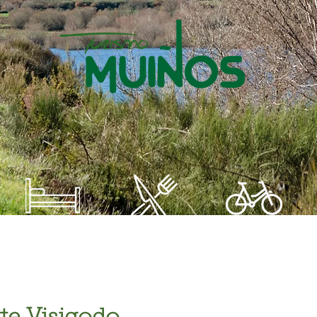
Ónde Comer
Ónde Aloxarse
Qué facer