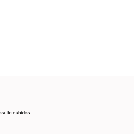
1/1
onsulte dúbidas