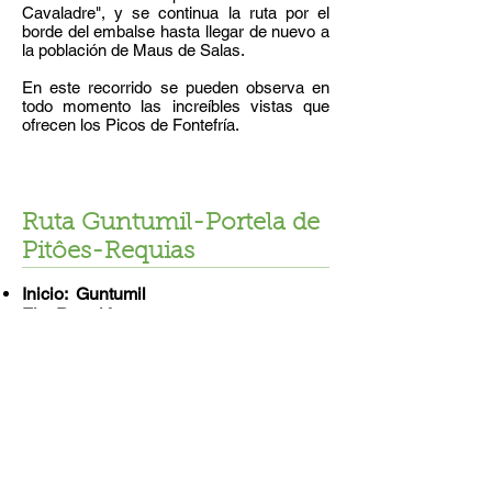
Cavaladre", y se continua la ruta por el
borde del embalse hasta llegar de nuevo a
la población de Maus de Salas.
En este recorrido se pueden observa en
todo momento las increíbles vistas que
ofrecen los Picos de Fontefría.
Ruta Guntumil-Portela de
Pitôes-Requias
Inicio: Guntumil
Fin: Requiás
Itinerario: 11kilómetros.
Duración aproximada: 3 horas
Dificultad:
Media-Alta
Este sendero de unos 11 km muestra un
gran interés pese a su dificultad. Sin
darnos cuenta, y continuando los viejos
caminos, tantas veces concurridos por
contrabandistas y forajidos, penetraremos